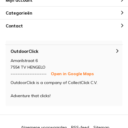
Mijn account
Categorieën
Contact
OutdoorClick
Amarilstraat 6
7554 TV HENGELO
---------------------
Open in Google Maps
OutdoorClick is a company of CollectClick C.V.
Adventure that clicks!
Algemene voorwaarden
RSS-feed
Sitemap