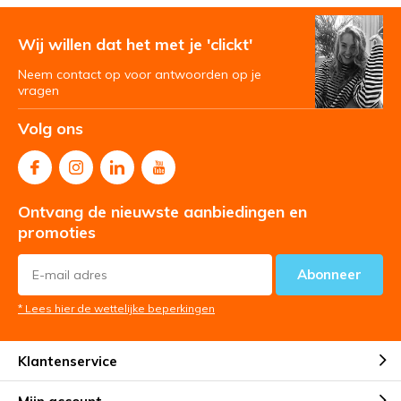
Wij willen dat het met je 'clickt'
Neem contact op voor antwoorden op je
vragen
Volg ons
Ontvang de nieuwste aanbiedingen en
promoties
Abonneer
* Lees hier de wettelijke beperkingen
Klantenservice