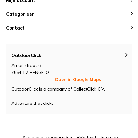
Mijn account
Categorieën
Contact
OutdoorClick
Amarilstraat 6
7554 TV HENGELO
---------------------
Open in Google Maps
OutdoorClick is a company of CollectClick C.V.
Adventure that clicks!
Algemene voorwaarden
RSS-feed
Sitemap