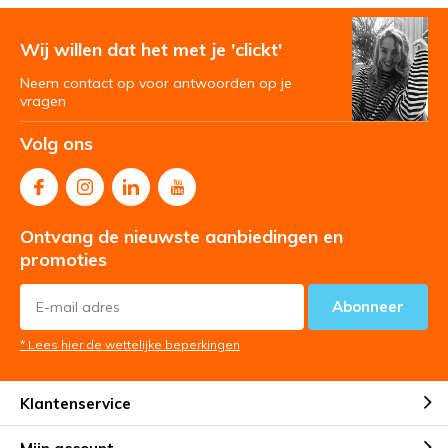
Wij willen dat het met je 'clickt'
Neem contact op voor antwoorden op je
vragen
Volg ons
Ontvang de nieuwste aanbiedingen en
promoties
Abonneer
* Lees hier de wettelijke beperkingen
Klantenservice