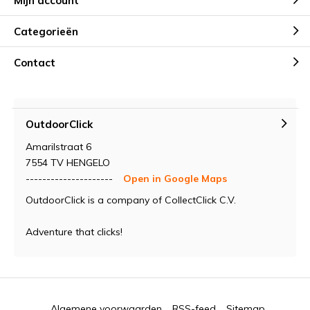
Mijn account
Categorieën
Contact
OutdoorClick
Amarilstraat 6
7554 TV HENGELO
---------------------
Open in Google Maps
OutdoorClick is a company of CollectClick C.V.
Adventure that clicks!
Algemene voorwaarden
RSS-feed
Sitemap