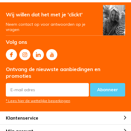
Wij willen dat het met je 'clickt'
Neem contact op voor antwoorden op je
vragen
Volg ons
Ontvang de nieuwste aanbiedingen en
promoties
Abonneer
* Lees hier de wettelijke beperkingen
Klantenservice