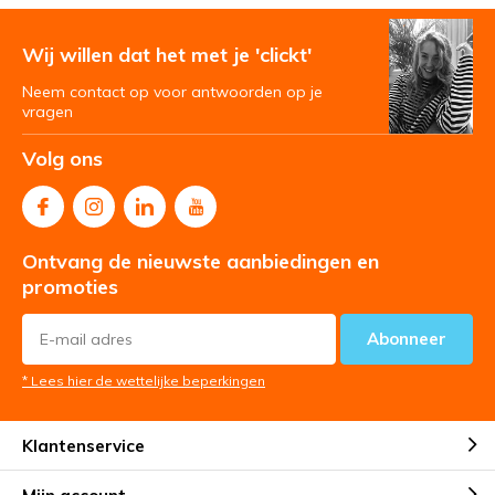
Wij willen dat het met je 'clickt'
Neem contact op voor antwoorden op je
vragen
Volg ons
Ontvang de nieuwste aanbiedingen en
promoties
Abonneer
* Lees hier de wettelijke beperkingen
Klantenservice