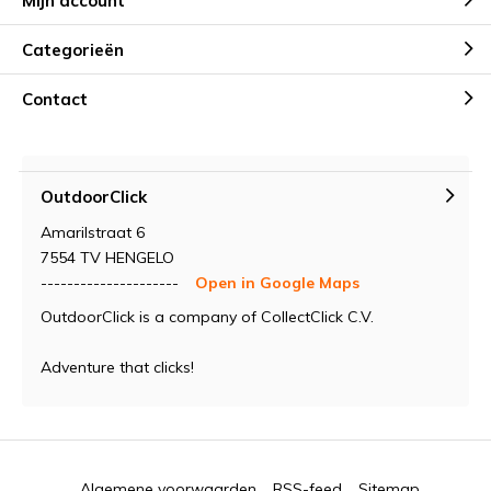
Mijn account
Categorieën
Contact
OutdoorClick
Amarilstraat 6
7554 TV HENGELO
---------------------
Open in Google Maps
OutdoorClick is a company of CollectClick C.V.
Adventure that clicks!
Algemene voorwaarden
RSS-feed
Sitemap