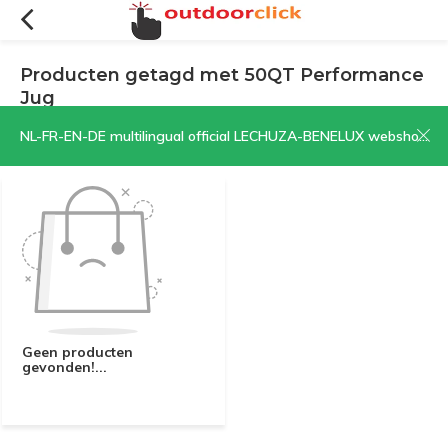
Producten getagd met 50QT Performance
Jug
Filters
Sorteren op:
NL-FR-EN-DE multilingual official LECHUZA-BENELUX webshop | CLICK HERE NOW!
Geen producten
gevonden!...