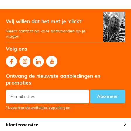
Wij willen dat het met je 'clickt'
Neem contact op voor antwoorden op je
vragen
Volg ons
Ontvang de nieuwste aanbiedingen en
promoties
Abonneer
* Lees hier de wettelijke beperkingen
Klantenservice