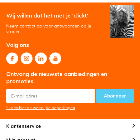
Wij willen dat het met je 'clickt'
Neem contact op voor antwoorden op je
vragen
Volg ons
Ontvang de nieuwste aanbiedingen en
promoties
Abonneer
* Lees hier de wettelijke beperkingen
Klantenservice