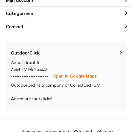
Mijn account
Categorieën
Contact
OutdoorClick
Amarilstraat 6
7554 TV HENGELO
---------------------
Open in Google Maps
OutdoorClick is a company of CollectClick C.V.
Adventure that clicks!
Algemene voorwaarden
RSS-feed
Sitemap