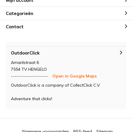
Mijn account
Categorieën
Contact
OutdoorClick
Amarilstraat 6
7554 TV HENGELO
---------------------
Open in Google Maps
OutdoorClick is a company of CollectClick C.V.
Adventure that clicks!
Algemene voorwaarden
RSS-feed
Sitemap