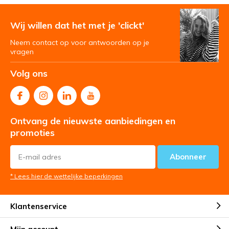
Wij willen dat het met je 'clickt'
Neem contact op voor antwoorden op je
vragen
Volg ons
Ontvang de nieuwste aanbiedingen en
promoties
Abonneer
* Lees hier de wettelijke beperkingen
Klantenservice