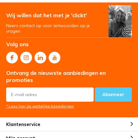
Wij willen dat het met je 'clickt'
Neem contact op voor antwoorden op je
vragen
Volg ons
Ontvang de nieuwste aanbiedingen en
promoties
Abonneer
* Lees hier de wettelijke beperkingen
Klantenservice