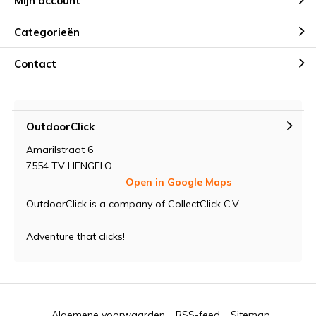
Mijn account
Categorieën
Contact
OutdoorClick
Amarilstraat 6
7554 TV HENGELO
---------------------
Open in Google Maps
OutdoorClick is a company of CollectClick C.V.
Adventure that clicks!
Algemene voorwaarden
RSS-feed
Sitemap