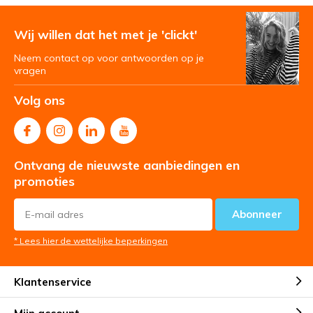
Wij willen dat het met je 'clickt'
Neem contact op voor antwoorden op je
vragen
Volg ons
Ontvang de nieuwste aanbiedingen en
promoties
Abonneer
* Lees hier de wettelijke beperkingen
Klantenservice