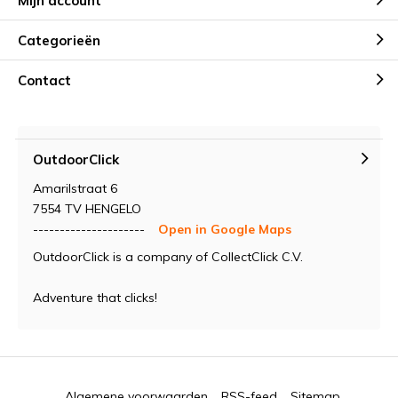
Mijn account
Categorieën
Contact
OutdoorClick
Amarilstraat 6
7554 TV HENGELO
---------------------
Open in Google Maps
OutdoorClick is a company of CollectClick C.V.
Adventure that clicks!
Algemene voorwaarden
RSS-feed
Sitemap