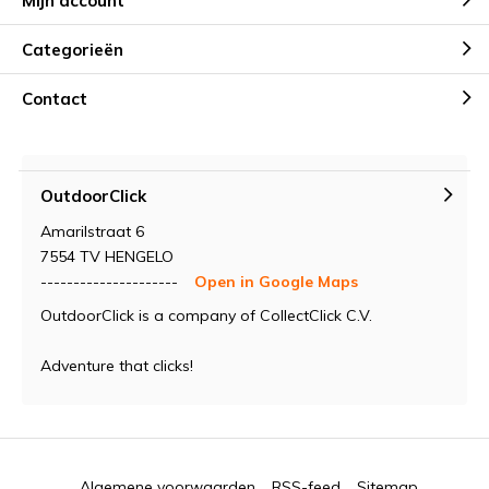
Mijn account
Categorieën
Contact
OutdoorClick
Amarilstraat 6
7554 TV HENGELO
---------------------
Open in Google Maps
OutdoorClick is a company of CollectClick C.V.
Adventure that clicks!
Algemene voorwaarden
RSS-feed
Sitemap