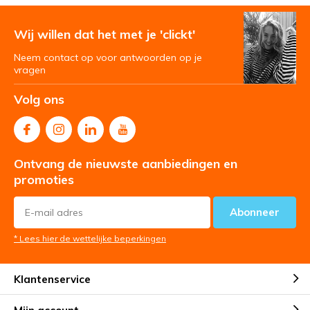
Wij willen dat het met je 'clickt'
Neem contact op voor antwoorden op je
vragen
Volg ons
Ontvang de nieuwste aanbiedingen en
promoties
Abonneer
* Lees hier de wettelijke beperkingen
Klantenservice