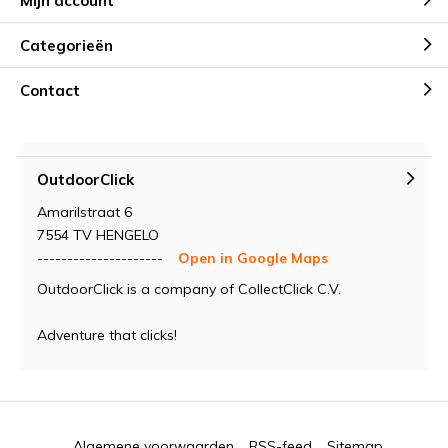
Mijn account
Categorieën
Contact
OutdoorClick
Amarilstraat 6
7554 TV HENGELO
---------------------
Open in Google Maps
OutdoorClick is a company of CollectClick C.V.
Adventure that clicks!
Algemene voorwaarden
RSS-feed
Sitemap