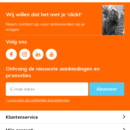
Wij willen dat het met je 'clickt'
Neem contact op voor antwoorden op je
vragen
Volg ons
Ontvang de nieuwste aanbiedingen en
promoties
Abonneer
* Lees hier de wettelijke beperkingen
Klantenservice