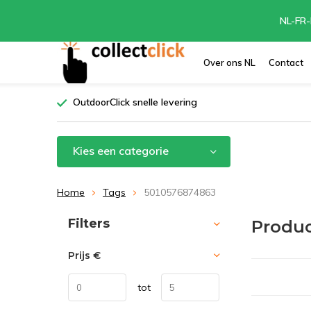
NL-FR-
Over ons NL
Contact
OutdoorClick snelle levering
Kies een categorie
Home
Tags
5010576874863
Sorteren op:
Filters
Produ
Prijs
€
tot