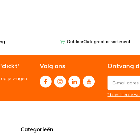
ing
OutdoorClick groot assortiment
clickt'
Volg ons
Ontvang d
op je vragen
* Lees hier de we
Categorieën