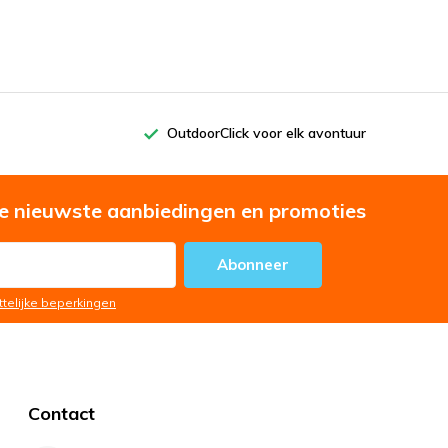
OutdoorClick voor elk avontuur
e nieuwste aanbiedingen en promoties
Abonneer
ttelijke beperkingen
Contact