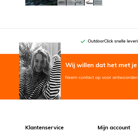
OutdoorClick snelle lever
Wij willen dat het met je '
Neem contact op voor antwoorden 
Klantenservice
Mijn account