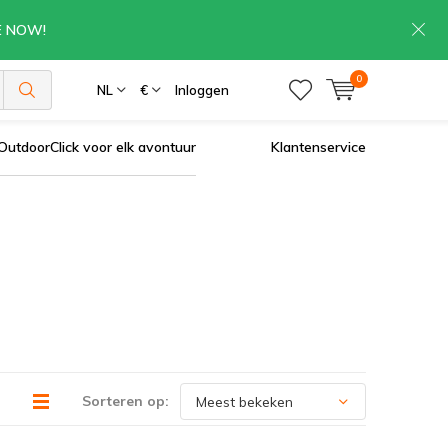
RE NOW!
0
NL
€
Inloggen
OutdoorClick voor elk avontuur
Klantenservice
Sorteren op: