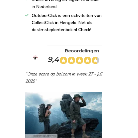
in Nederland
OutdoorClick is een activiteiten van
CollectClick in Hengelo. Net als
deslimsteplantenbak.nl Check!
Beoordelingen
9,4
“Onze score op bol.com in week 27 - juli
2026”