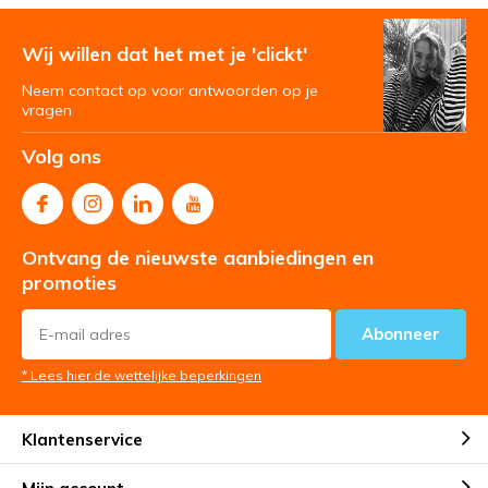
Wij willen dat het met je 'clickt'
Neem contact op voor antwoorden op je
vragen
Volg ons
Ontvang de nieuwste aanbiedingen en
promoties
Abonneer
* Lees hier de wettelijke beperkingen
Klantenservice