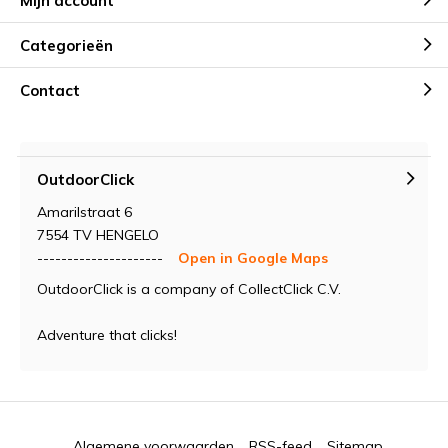
Mijn account
Categorieën
Contact
OutdoorClick
Amarilstraat 6
7554 TV HENGELO
---------------------
Open in Google Maps
OutdoorClick is a company of CollectClick C.V.
Adventure that clicks!
Algemene voorwaarden
RSS-feed
Sitemap