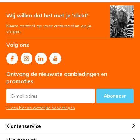
Wij willen dat het met je 'clickt'
Neem contact op voor antwoorden op je
vragen
Volg ons
Ontvang de nieuwste aanbiedingen en
promoties
Abonneer
* Lees hier de wettelijke beperkingen
Klantenservice