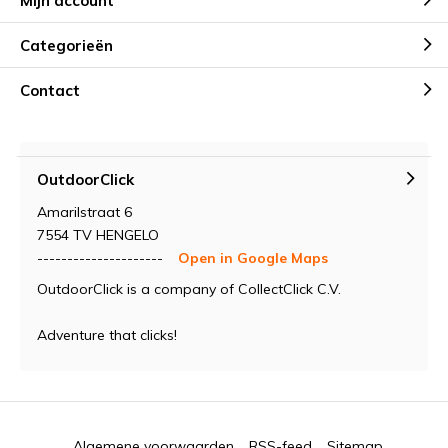
Mijn account
Categorieën
Contact
OutdoorClick
Amarilstraat 6
7554 TV HENGELO
---------------------
Open in Google Maps
OutdoorClick is a company of CollectClick C.V.
Adventure that clicks!
Algemene voorwaarden
RSS-feed
Sitemap