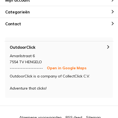
Mijn account
Categorieën
Contact
OutdoorClick
Amarilstraat 6
7554 TV HENGELO
---------------------
Open in Google Maps
OutdoorClick is a company of CollectClick C.V.
Adventure that clicks!
Algemene voorwaarden
RSS-feed
Sitemap