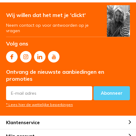
Wij willen dat het met je 'clickt'
Neem contact op voor antwoorden op je
vragen
Volg ons
Ontvang de nieuwste aanbiedingen en
promoties
Abonneer
* Lees hier de wettelijke beperkingen
Klantenservice