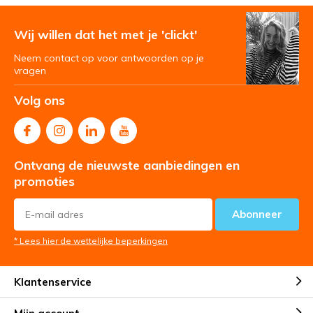
Wij willen dat het met je 'clickt'
Neem contact op voor antwoorden op je
vragen
Volg ons
Ontvang de nieuwste aanbiedingen en
promoties
Abonneer
* Lees hier de wettelijke beperkingen
Klantenservice