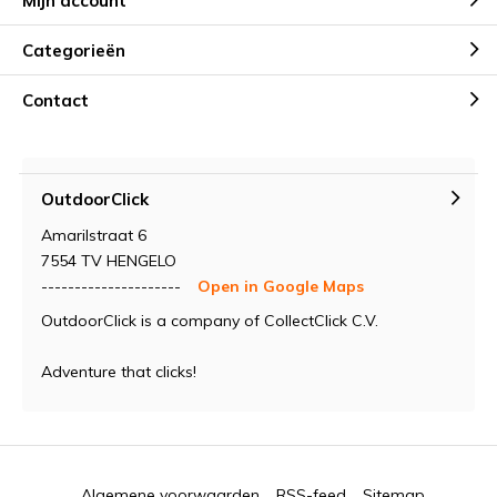
Mijn account
Categorieën
Contact
OutdoorClick
Amarilstraat 6
7554 TV HENGELO
---------------------
Open in Google Maps
OutdoorClick is a company of CollectClick C.V.
Adventure that clicks!
Algemene voorwaarden
RSS-feed
Sitemap