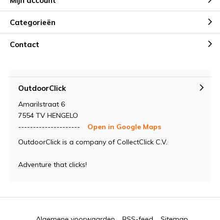
Mijn account
Categorieën
Contact
OutdoorClick
Amarilstraat 6
7554 TV HENGELO
---------------------
Open in Google Maps
OutdoorClick is a company of CollectClick C.V.
Adventure that clicks!
Algemene voorwaarden
RSS-feed
Sitemap