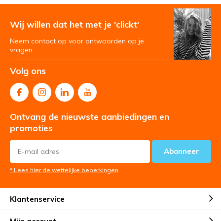
Wij willen dat het met je 'clickt'
Neem contact op voor antwoorden op je
vragen
Volg ons
Ontvang de nieuwste aanbiedingen en
promoties
Abonneer
* Lees hier de wettelijke beperkingen
Klantenservice