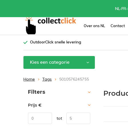
NL-FR-
Over ons NL
Contact
OutdoorClick snelle levering
Kies een categorie
Home
Tags
5010576245755
Sorteren op:
Filters
Produc
Prijs
€
tot