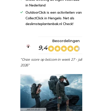
in Nederland
OutdoorClick is een activiteiten van
CollectClick in Hengelo. Net als
deslimsteplantenbak.nl Check!
Beoordelingen
9,4
“Onze score op bol.com in week 27 - juli
2026”