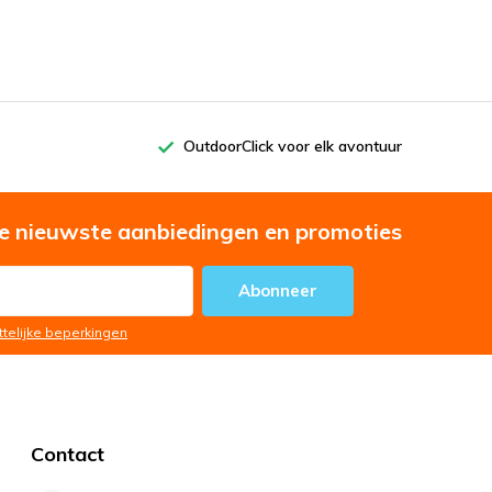
OutdoorClick voor elk avontuur
e nieuwste aanbiedingen en promoties
Abonneer
ttelijke beperkingen
Contact