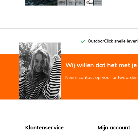
OutdoorClick snelle lever
Wij willen dat het met je '
Neem contact op voor antwoorden 
Klantenservice
Mijn account