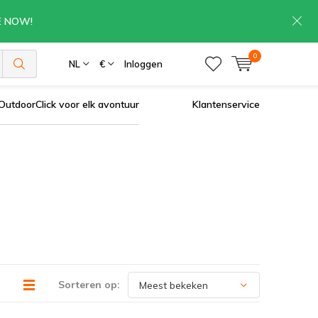
RE NOW!
0
NL
€
Inloggen
OutdoorClick voor elk avontuur
Klantenservice
Sorteren op: