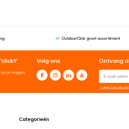
ing
OutdoorClick groot assortiment
clickt'
Volg ons
Ontvang d
op je vragen
* Lees hier de we
Categorieën