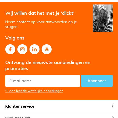
Wij willen dat het met je 'clickt'
Neem contact op voor antwoorden op je
vragen
Volg ons
Ontvang de nieuwste aanbiedingen en
promoties
Abonneer
* Lees hier de wettelijke beperkingen
Klantenservice