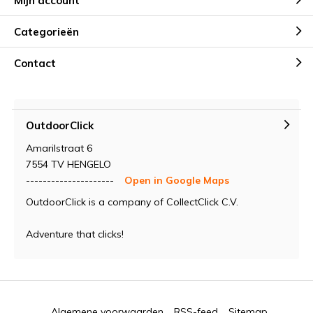
Mijn account
Categorieën
Contact
OutdoorClick
Amarilstraat 6
7554 TV HENGELO
---------------------
Open in Google Maps
OutdoorClick is a company of CollectClick C.V.
Adventure that clicks!
Algemene voorwaarden
RSS-feed
Sitemap