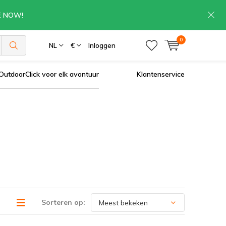
RE NOW!
0
NL
€
Inloggen
OutdoorClick voor elk avontuur
Klantenservice
Sorteren op: