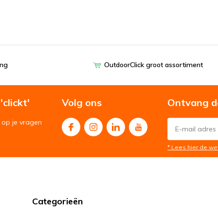
ing
OutdoorClick groot assortiment
clickt'
Volg ons
Ontvang d
op je vragen
* Lees hier de we
Categorieën