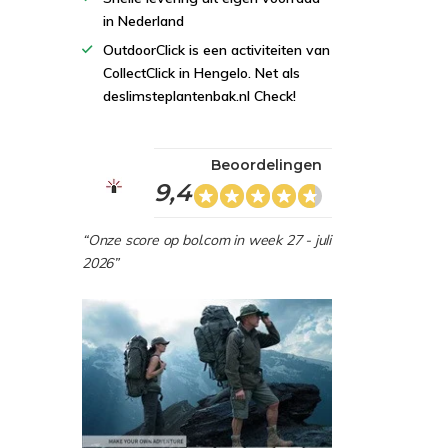
in Nederland
OutdoorClick is een activiteiten van
CollectClick in Hengelo. Net als
deslimsteplantenbak.nl Check!
Beoordelingen
9,4
“Onze score op bol.com in week 27 - juli
2026”