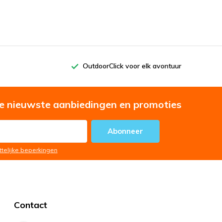
OutdoorClick voor elk avontuur
e nieuwste aanbiedingen en promoties
Abonneer
ttelijke beperkingen
Contact