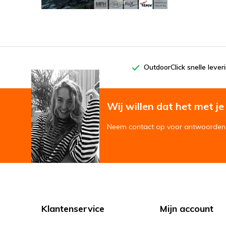
OutdoorClick snelle lever
Wij willen dat het met je '
Neem contact op voor antwoorden 
Klantenservice
Mijn account