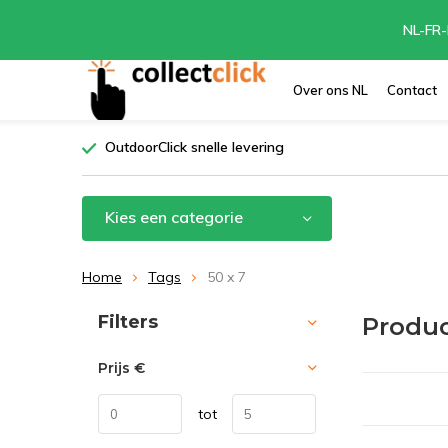
NL-FR-
Over ons NL
Contact
OutdoorClick snelle levering
Kies een categorie
Home
Tags
50 x 7
Sorteren op:
Filters
Produc
Prijs
€
tot