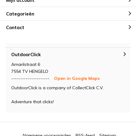
Mijn account
Categorieën
Contact
OutdoorClick
Amarilstraat 6
7554 TV HENGELO
---------------------
Open in Google Maps
OutdoorClick is a company of CollectClick C.V.
Adventure that clicks!
Algemene voorwaarden
RSS-feed
Sitemap