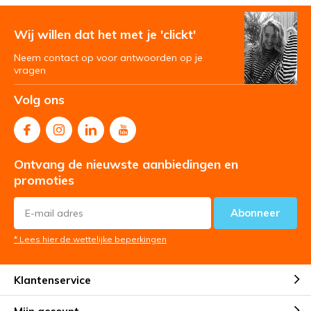
Wij willen dat het met je 'clickt'
Neem contact op voor antwoorden op je
vragen
Volg ons
Ontvang de nieuwste aanbiedingen en
promoties
Abonneer
* Lees hier de wettelijke beperkingen
Klantenservice