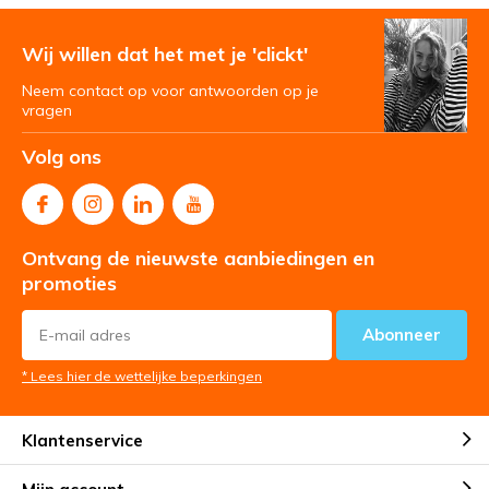
Wij willen dat het met je 'clickt'
Neem contact op voor antwoorden op je
vragen
Volg ons
Ontvang de nieuwste aanbiedingen en
promoties
Abonneer
* Lees hier de wettelijke beperkingen
Klantenservice