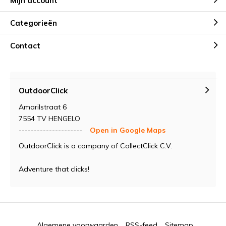
Mijn account
Categorieën
Contact
OutdoorClick
Amarilstraat 6
7554 TV HENGELO
---------------------
Open in Google Maps
OutdoorClick is a company of CollectClick C.V.
Adventure that clicks!
Algemene voorwaarden
RSS-feed
Sitemap