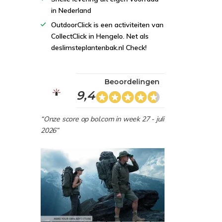
in Nederland
OutdoorClick is een activiteiten van
CollectClick in Hengelo. Net als
deslimsteplantenbak.nl Check!
Beoordelingen
9,4
“Onze score op bol.com in week 27 - juli
2026”