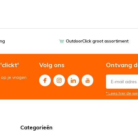
ing
OutdoorClick groot assortiment
clickt'
Volg ons
Ontvang d
op je vragen
* Lees hier de we
Categorieën