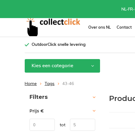
NL-FR-
Over ons NL
Contact
OutdoorClick snelle levering
Kies een categorie
Home
Tags
43-46
Sorteren op:
Filters
Produc
Prijs
€
tot