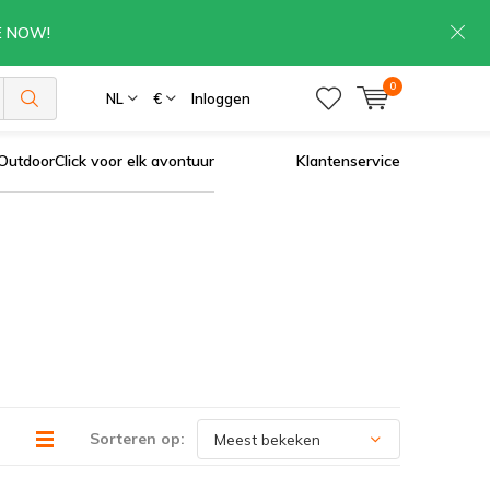
RE NOW!
0
NL
€
Inloggen
OutdoorClick voor elk avontuur
Klantenservice
Sorteren op: