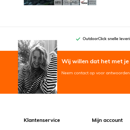
OutdoorClick snelle lever
Wij willen dat het met je '
Neem contact op voor antwoorden 
Klantenservice
Mijn account