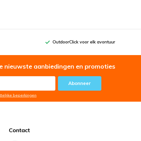
OutdoorClick voor elk avontuur
e nieuwste aanbiedingen en promoties
Abonneer
ttelijke beperkingen
Contact