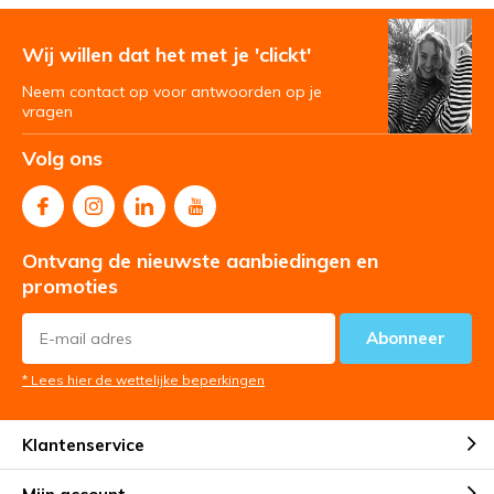
Wij willen dat het met je 'clickt'
Neem contact op voor antwoorden op je
vragen
Volg ons
Ontvang de nieuwste aanbiedingen en
promoties
Abonneer
* Lees hier de wettelijke beperkingen
Klantenservice