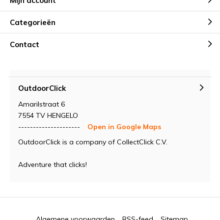
Mijn account
Categorieën
Contact
OutdoorClick
Amarilstraat 6
7554 TV HENGELO
---------------------
Open in Google Maps
OutdoorClick is a company of CollectClick C.V.
Adventure that clicks!
Algemene voorwaarden
RSS-feed
Sitemap