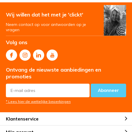
Wij willen dat het met je 'clickt'
Neem contact op voor antwoorden op je
vragen
Volg ons
Ontvang de nieuwste aanbiedingen en
promoties
Abonneer
* Lees hier de wettelijke beperkingen
Klantenservice