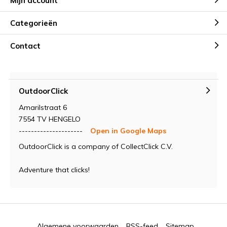
Mijn account
Categorieën
Contact
OutdoorClick
Amarilstraat 6
7554 TV HENGELO
---------------------
Open in Google Maps
OutdoorClick is a company of CollectClick C.V.
Adventure that clicks!
Algemene voorwaarden
RSS-feed
Sitemap