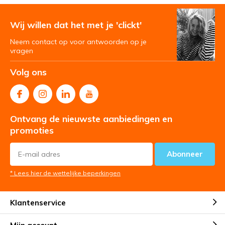
Wij willen dat het met je 'clickt'
Neem contact op voor antwoorden op je
vragen
Volg ons
Ontvang de nieuwste aanbiedingen en
promoties
Abonneer
* Lees hier de wettelijke beperkingen
Klantenservice