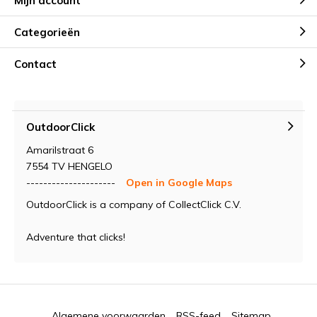
Mijn account
Categorieën
Contact
OutdoorClick
Amarilstraat 6
7554 TV HENGELO
---------------------
Open in Google Maps
OutdoorClick is a company of CollectClick C.V.
Adventure that clicks!
Algemene voorwaarden
RSS-feed
Sitemap