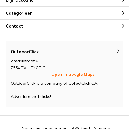
Mijn account
Categorieën
Contact
OutdoorClick
Amarilstraat 6
7554 TV HENGELO
---------------------
Open in Google Maps
OutdoorClick is a company of CollectClick C.V.
Adventure that clicks!
Algemene voorwaarden
RSS-feed
Sitemap