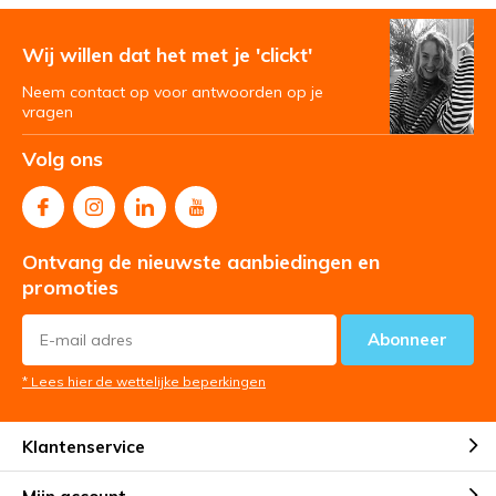
Wij willen dat het met je 'clickt'
Neem contact op voor antwoorden op je
vragen
Volg ons
Ontvang de nieuwste aanbiedingen en
promoties
Abonneer
* Lees hier de wettelijke beperkingen
Klantenservice