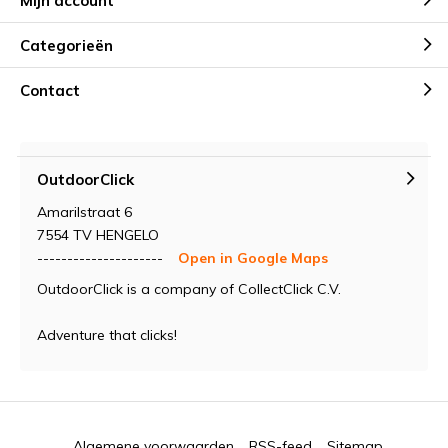
Mijn account
Categorieën
Contact
OutdoorClick
Amarilstraat 6
7554 TV HENGELO
---------------------
Open in Google Maps
OutdoorClick is a company of CollectClick C.V.
Adventure that clicks!
Algemene voorwaarden
RSS-feed
Sitemap