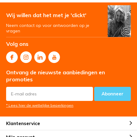
Wij willen dat het met je 'clickt'
Neem contact op voor antwoorden op je
vragen
Volg ons
Ontvang de nieuwste aanbiedingen en
promoties
Abonneer
* Lees hier de wettelijke beperkingen
Klantenservice