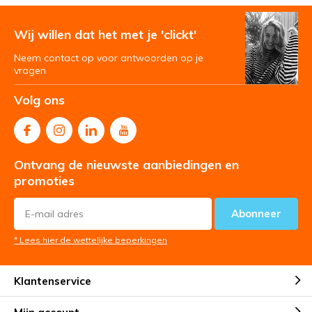
Wij willen dat het met je 'clickt'
Neem contact op voor antwoorden op je
vragen
Volg ons
Ontvang de nieuwste aanbiedingen en
promoties
Abonneer
* Lees hier de wettelijke beperkingen
Klantenservice