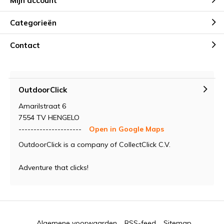
Mijn account
Categorieën
Contact
OutdoorClick
Amarilstraat 6
7554 TV HENGELO
---------------------
Open in Google Maps
OutdoorClick is a company of CollectClick C.V.
Adventure that clicks!
Algemene voorwaarden
RSS-feed
Sitemap