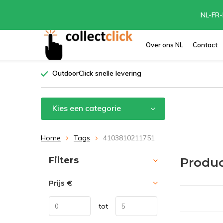
NL-FR-
Over ons NL
Contact
OutdoorClick snelle levering
Kies een categorie
Home
Tags
4103810211751
Sorteren op:
Filters
Produc
Prijs
€
tot