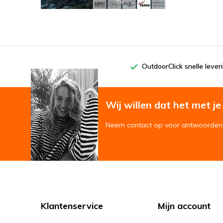
OutdoorClick snelle lever
Wij willen dat het met je '
Neem contact op voor antwoorden 
Klantenservice
Mijn account