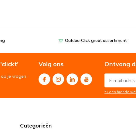
ing
OutdoorClick groot assortiment
clickt'
Volg ons
Ontvang d
op je vragen
* Lees hier de we
Categorieën