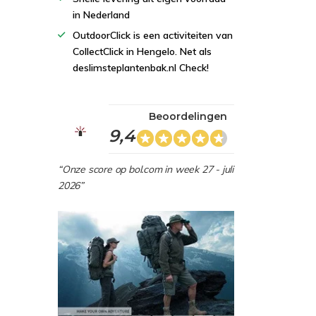
in Nederland
OutdoorClick is een activiteiten van
CollectClick in Hengelo. Net als
deslimsteplantenbak.nl Check!
Beoordelingen
9,4
“Onze score op bol.com in week 27 - juli
2026”