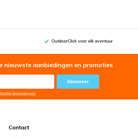
OutdoorClick voor elk avontuur
e nieuwste aanbiedingen en promoties
Abonneer
ttelijke beperkingen
Contact