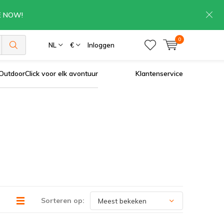
RE NOW!
0
NL
€
Inloggen
OutdoorClick voor elk avontuur
Klantenservice
Sorteren op: