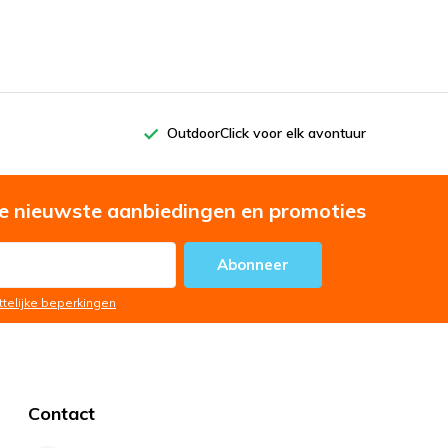
OutdoorClick voor elk avontuur
e nieuwste aanbiedingen en promoties
Abonneer
ttelijke beperkingen
Contact