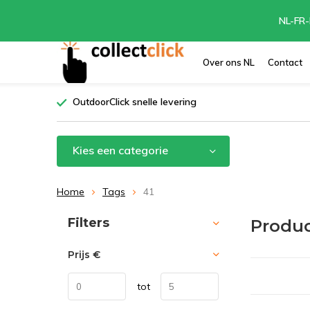
NL-FR-
Over ons NL
Contact
OutdoorClick snelle levering
Kies een categorie
Home
Tags
41
Sorteren op:
Filters
Produc
Prijs
€
tot