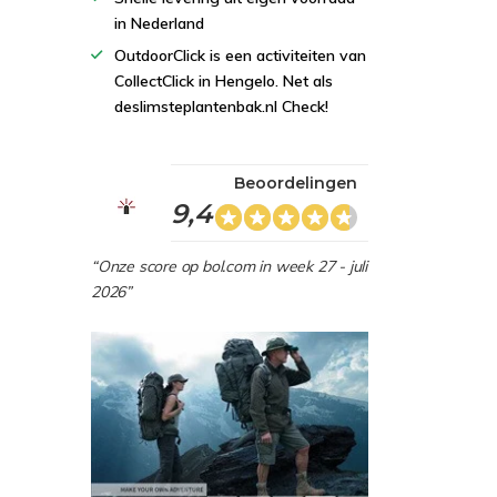
in Nederland
OutdoorClick is een activiteiten van
CollectClick in Hengelo. Net als
deslimsteplantenbak.nl Check!
Beoordelingen
9,4
“Onze score op bol.com in week 27 - juli
2026”