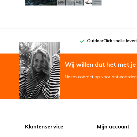
OutdoorClick snelle lever
Wij willen dat het met je '
Neem contact op voor antwoorden 
Klantenservice
Mijn account