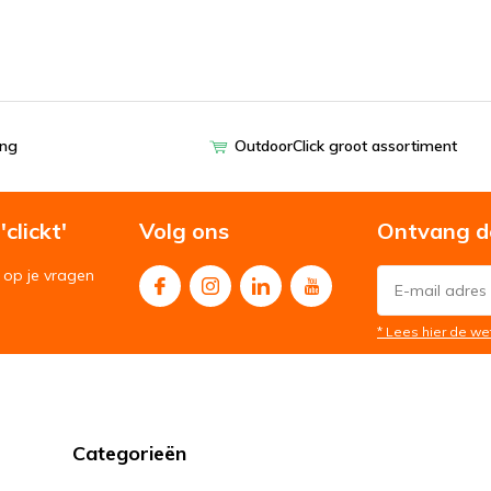
ing
OutdoorClick groot assortiment
clickt'
Volg ons
Ontvang d
op je vragen
* Lees hier de we
Categorieën