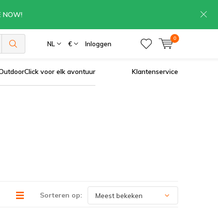
RE NOW!
0
NL
€
Inloggen
OutdoorClick voor elk avontuur
Klantenservice
Sorteren op: