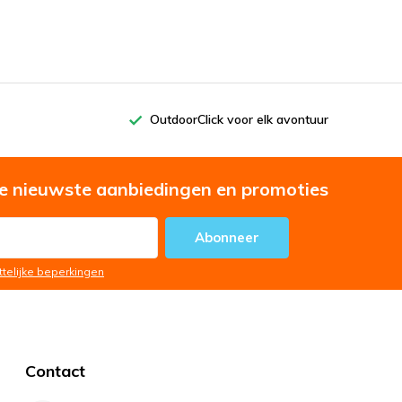
OutdoorClick voor elk avontuur
e nieuwste aanbiedingen en promoties
Abonneer
ttelijke beperkingen
Contact