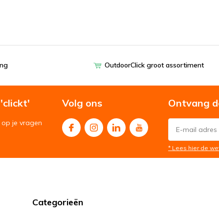
ing
OutdoorClick groot assortiment
clickt'
Volg ons
Ontvang d
op je vragen
* Lees hier de we
Categorieën