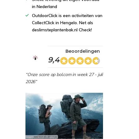
in Nederland
OutdoorClick is een activiteiten van
CollectClick in Hengelo. Net als
deslimsteplantenbak.nl Check!
Beoordelingen
9,4
“Onze score op bol.com in week 27 - juli
2026”