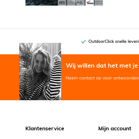
OutdoorClick snelle lever
Wij willen dat het met je '
Neem contact op voor antwoorden 
Klantenservice
Mijn account