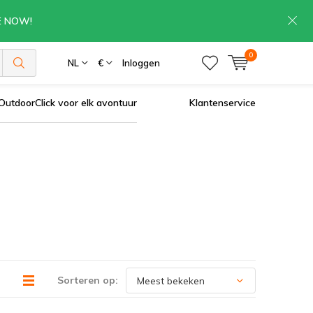
RE NOW!
0
NL
€
Inloggen
OutdoorClick voor elk avontuur
Klantenservice
Sorteren op: