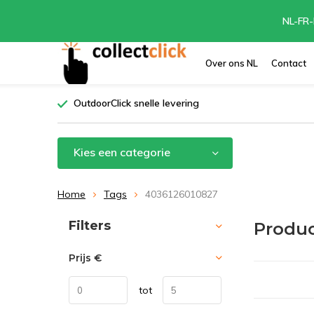
NL-FR-
Over ons NL
Contact
OutdoorClick snelle levering
Kies een categorie
Home
Tags
4036126010827
Sorteren op:
Filters
Produc
Prijs
€
tot