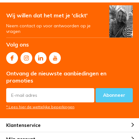
Wij willen dat het met je 'clickt'
Neem contact op voor antwoorden op je
vragen
Volg ons
Ontvang de nieuwste aanbiedingen en
promoties
Abonneer
* Lees hier de wettelijke beperkingen
Klantenservice