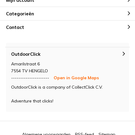
Mijn account
Categorieën
Contact
OutdoorClick
Amarilstraat 6
7554 TV HENGELO
---------------------
Open in Google Maps
OutdoorClick is a company of CollectClick C.V.
Adventure that clicks!
Algemene voorwaarden
RSS-feed
Sitemap