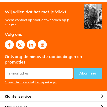
Wij willen dat het met je 'clickt'
Neem contact op voor antwoorden op je
vragen
Volg ons
Ontvang de nieuwste aanbiedingen en
promoties
Abonneer
* Lees hier de wettelijke beperkingen
Klantenservice