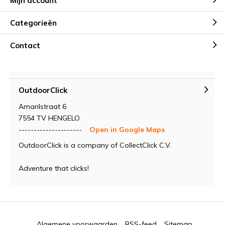
Mijn account
Categorieën
Contact
OutdoorClick
Amarilstraat 6
7554 TV HENGELO
---------------------
Open in Google Maps
OutdoorClick is a company of CollectClick C.V.
Adventure that clicks!
Algemene voorwaarden
RSS-feed
Sitemap