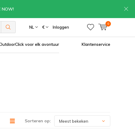
RE NOW!
0
NL
€
Inloggen
OutdoorClick voor elk avontuur
Klantenservice
Sorteren op: