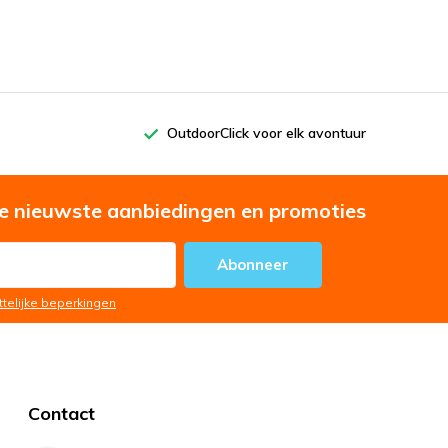
OutdoorClick voor elk avontuur
e nieuwste aanbiedingen en promoties
Abonneer
ttelijke beperkingen
Contact