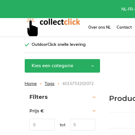
NL-FR-
Over ons NL
Contact
OutdoorClick snelle levering
Kies een categorie
Home
Tags
4015753202072
Sorteren op:
Filters
Produc
Prijs
€
tot