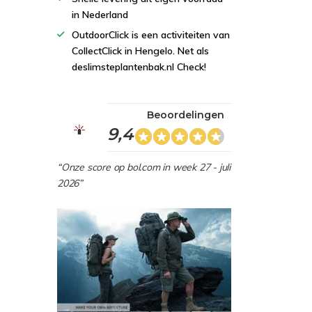
in Nederland
OutdoorClick is een activiteiten van
CollectClick in Hengelo. Net als
deslimsteplantenbak.nl Check!
Beoordelingen
9,4
“Onze score op bol.com in week 27 - juli
2026”