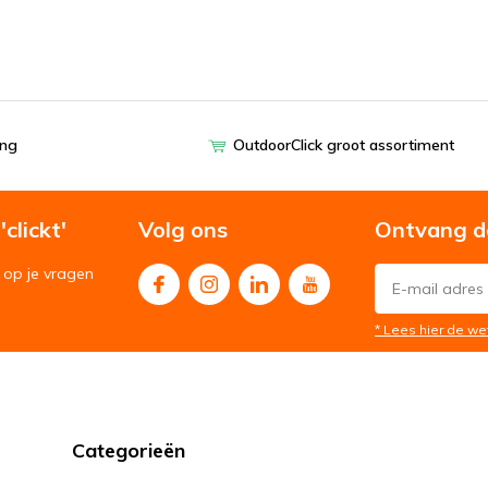
ing
OutdoorClick groot assortiment
clickt'
Volg ons
Ontvang d
op je vragen
* Lees hier de we
Categorieën