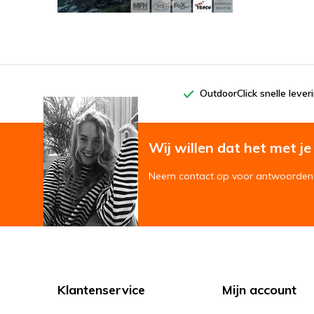
OutdoorClick snelle lever
Wij willen dat het met je '
Neem contact op voor antwoorden 
Klantenservice
Mijn account