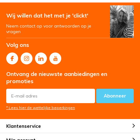
Wij willen dat het met je 'clickt'
Neem contact op voor antwoorden op je
vragen
Volg ons
Ontvang de nieuwste aanbiedingen en
promoties
Abonneer
* Lees hier de wettelijke beperkingen
Klantenservice