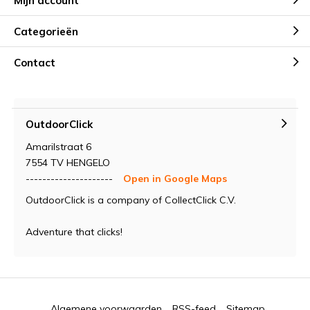
Mijn account
Categorieën
Contact
OutdoorClick
Amarilstraat 6
7554 TV HENGELO
---------------------
Open in Google Maps
OutdoorClick is a company of CollectClick C.V.
Adventure that clicks!
Algemene voorwaarden
RSS-feed
Sitemap