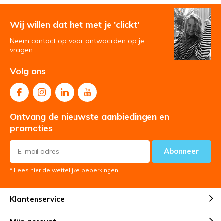
Wij willen dat het met je 'clickt'
Neem contact op voor antwoorden op je
vragen
Volg ons
Ontvang de nieuwste aanbiedingen en
promoties
Abonneer
* Lees hier de wettelijke beperkingen
Klantenservice