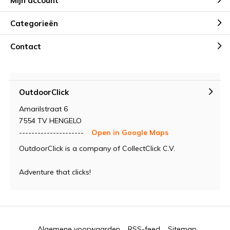
Mijn account
Categorieën
Contact
OutdoorClick
Amarilstraat 6
7554 TV HENGELO
---------------------
Open in Google Maps
OutdoorClick is a company of CollectClick C.V.
Adventure that clicks!
Algemene voorwaarden
RSS-feed
Sitemap