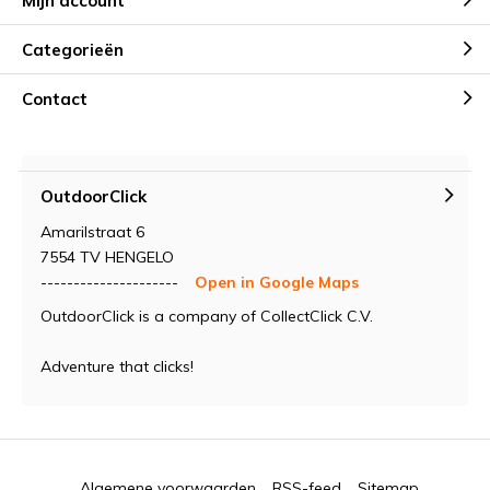
Mijn account
Categorieën
Contact
OutdoorClick
Amarilstraat 6
7554 TV HENGELO
---------------------
Open in Google Maps
OutdoorClick is a company of CollectClick C.V.
Adventure that clicks!
Algemene voorwaarden
RSS-feed
Sitemap