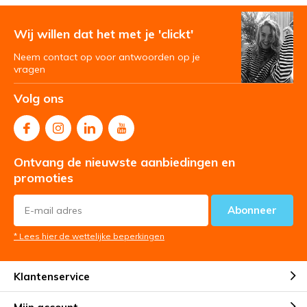
Wij willen dat het met je 'clickt'
Neem contact op voor antwoorden op je
vragen
Volg ons
Ontvang de nieuwste aanbiedingen en
promoties
Abonneer
* Lees hier de wettelijke beperkingen
Klantenservice