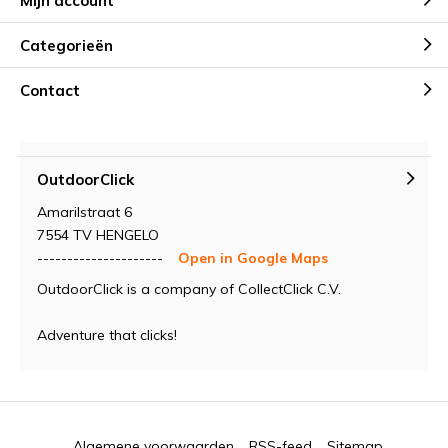
Mijn account
Categorieën
Contact
OutdoorClick
Amarilstraat 6
7554 TV HENGELO
---------------------
Open in Google Maps
OutdoorClick is a company of CollectClick C.V.
Adventure that clicks!
Algemene voorwaarden
RSS-feed
Sitemap