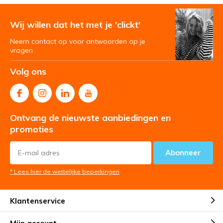
Wij willen dat het met je 'clickt'
Neem contact op voor antwoorden op je
vragen
Volg ons
Ontvang de nieuwste aanbiedingen en
promoties
Abonneer
* Lees hier de wettelijke beperkingen
Klantenservice