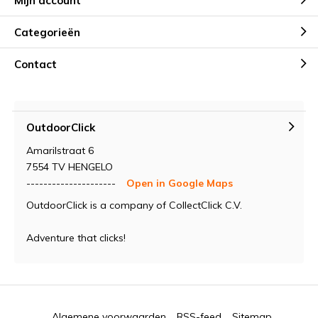
Mijn account
Categorieën
Contact
OutdoorClick
Amarilstraat 6
7554 TV HENGELO
---------------------
Open in Google Maps
OutdoorClick is a company of CollectClick C.V.
Adventure that clicks!
Algemene voorwaarden
RSS-feed
Sitemap