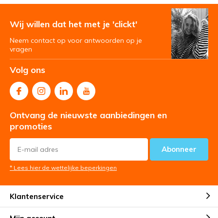
Wij willen dat het met je 'clickt'
Neem contact op voor antwoorden op je
vragen
Volg ons
Ontvang de nieuwste aanbiedingen en
promoties
Abonneer
* Lees hier de wettelijke beperkingen
Klantenservice