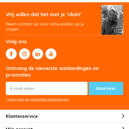
Wij willen dat het met je 'clickt'
Neem contact op voor antwoorden op je
vragen
Volg ons
Ontvang de nieuwste aanbiedingen en
promoties
Abonneer
* Lees hier de wettelijke beperkingen
Klantenservice