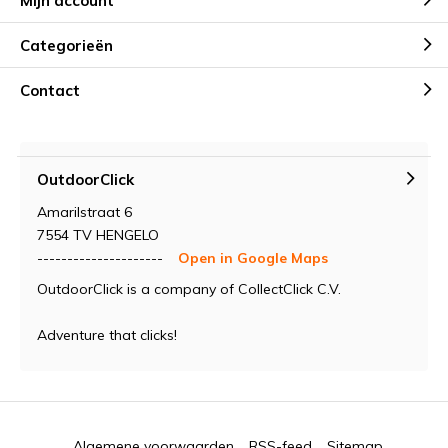
Mijn account
Categorieën
Contact
OutdoorClick
Amarilstraat 6
7554 TV HENGELO
---------------------
Open in Google Maps
OutdoorClick is a company of CollectClick C.V.
Adventure that clicks!
Algemene voorwaarden
RSS-feed
Sitemap