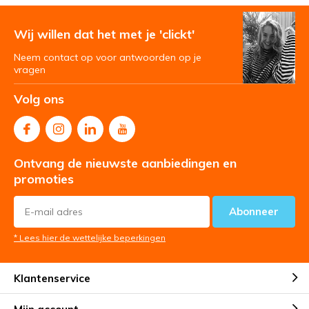
Wij willen dat het met je 'clickt'
Neem contact op voor antwoorden op je
vragen
Volg ons
Ontvang de nieuwste aanbiedingen en
promoties
Abonneer
* Lees hier de wettelijke beperkingen
Klantenservice