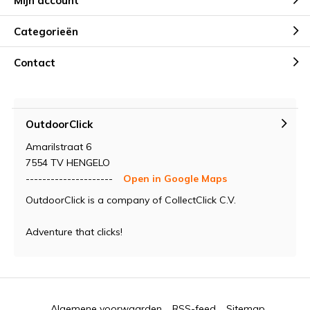
Mijn account
Categorieën
Contact
OutdoorClick
Amarilstraat 6
7554 TV HENGELO
---------------------
Open in Google Maps
OutdoorClick is a company of CollectClick C.V.
Adventure that clicks!
Algemene voorwaarden
RSS-feed
Sitemap