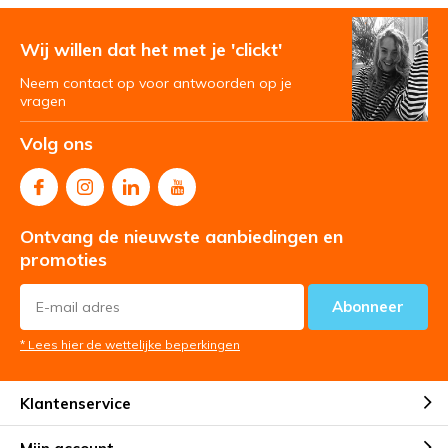
Wij willen dat het met je 'clickt'
Neem contact op voor antwoorden op je
vragen
Volg ons
Ontvang de nieuwste aanbiedingen en
promoties
Abonneer
* Lees hier de wettelijke beperkingen
Klantenservice