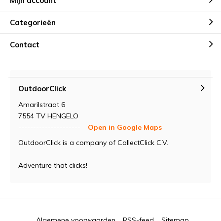
Mijn account
Categorieën
Contact
OutdoorClick
Amarilstraat 6
7554 TV HENGELO
---------------------
Open in Google Maps
OutdoorClick is a company of CollectClick C.V.
Adventure that clicks!
Algemene voorwaarden
RSS-feed
Sitemap