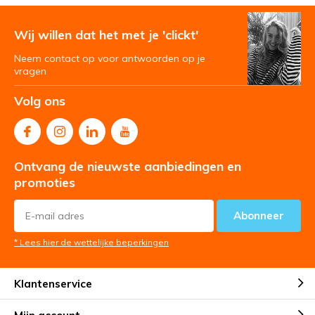
Wij willen dat het met je 'clickt'
Neem contact op voor antwoorden op je
vragen
Volg ons
Ontvang de nieuwste aanbiedingen en
promoties
Abonneer
* Lees hier de wettelijke beperkingen
Klantenservice