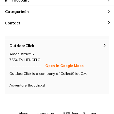
Mijn account
Categorieën
Contact
OutdoorClick
Amarilstraat 6
7554 TV HENGELO
---------------------
Open in Google Maps
OutdoorClick is a company of CollectClick C.V.
Adventure that clicks!
Algemene voorwaarden
RSS-feed
Sitemap