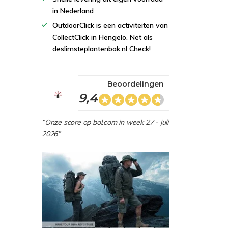
in Nederland
OutdoorClick is een activiteiten van
CollectClick in Hengelo. Net als
deslimsteplantenbak.nl Check!
Beoordelingen
9,4
“Onze score op bol.com in week 27 - juli
2026”