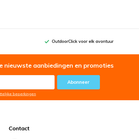
OutdoorClick voor elk avontuur
e nieuwste aanbiedingen en promoties
Abonneer
ttelijke beperkingen
Contact