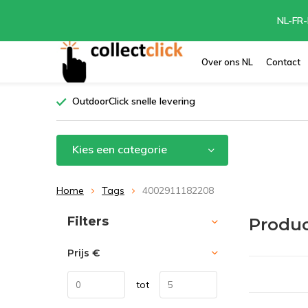
NL-FR-
Over ons NL
Contact
OutdoorClick snelle levering
Kies een categorie
Home
Tags
4002911182208
Sorteren op:
Filters
Produc
Prijs
€
tot