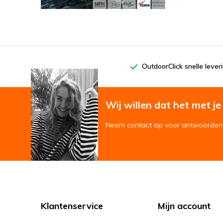
OutdoorClick snelle lever
Wij willen dat het met je '
Neem contact op voor antwoorden 
Klantenservice
Mijn account