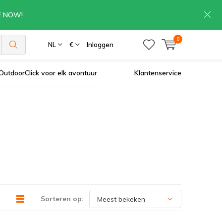
RE NOW!
0
NL
€
Inloggen
OutdoorClick voor elk avontuur
Klantenservice
Sorteren op: