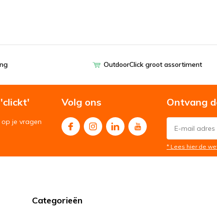
ing
OutdoorClick groot assortiment
clickt'
Volg ons
Ontvang d
op je vragen
* Lees hier de we
Categorieën