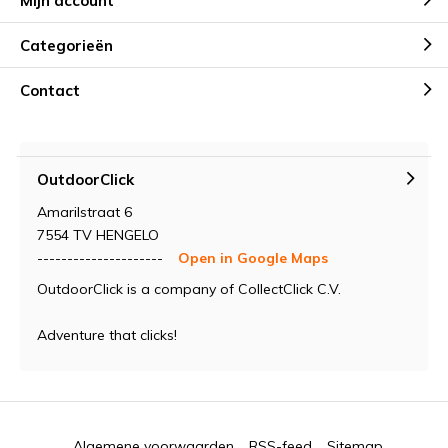
Mijn account
Categorieën
Contact
OutdoorClick
Amarilstraat 6
7554 TV HENGELO
---------------------
Open in Google Maps
OutdoorClick is a company of CollectClick C.V.
Adventure that clicks!
Algemene voorwaarden
RSS-feed
Sitemap