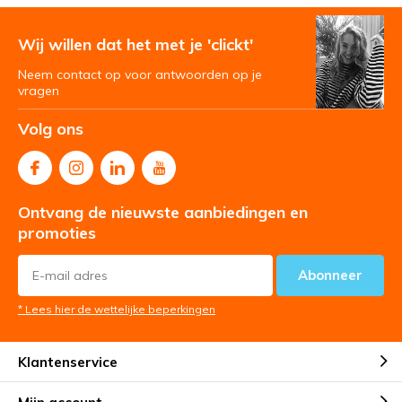
Wij willen dat het met je 'clickt'
Neem contact op voor antwoorden op je
vragen
Volg ons
Ontvang de nieuwste aanbiedingen en
promoties
Abonneer
* Lees hier de wettelijke beperkingen
Klantenservice