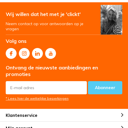
Wij willen dat het met je 'clickt'
Neem contact op voor antwoorden op je
vragen
Volg ons
Ontvang de nieuwste aanbiedingen en
promoties
Abonneer
* Lees hier de wettelijke beperkingen
Klantenservice