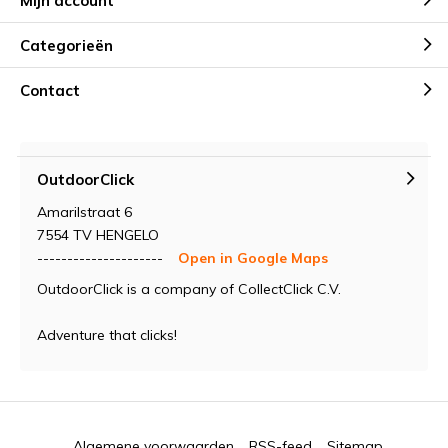
Mijn account
Categorieën
Contact
OutdoorClick
Amarilstraat 6
7554 TV HENGELO
---------------------
Open in Google Maps
OutdoorClick is a company of CollectClick C.V.
Adventure that clicks!
Algemene voorwaarden
RSS-feed
Sitemap