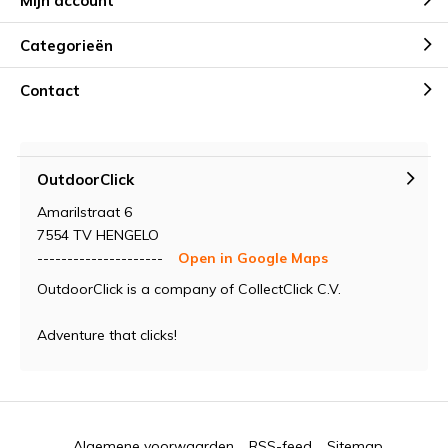
Mijn account
Categorieën
Contact
OutdoorClick
Amarilstraat 6
7554 TV HENGELO
---------------------
Open in Google Maps
OutdoorClick is a company of CollectClick C.V.
Adventure that clicks!
Algemene voorwaarden
RSS-feed
Sitemap