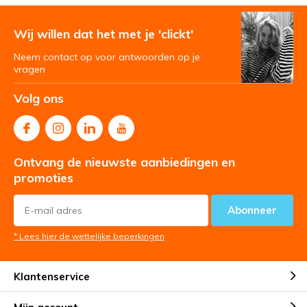
Wij willen dat het met je 'clickt'
Neem contact op voor antwoorden op je
vragen
Volg ons
Ontvang de nieuwste aanbiedingen en
promoties
Abonneer
* Lees hier de wettelijke beperkingen
Klantenservice