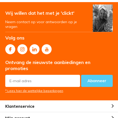
Wij willen dat het met je 'clickt'
Neem contact op voor antwoorden op je
vragen
Volg ons
Ontvang de nieuwste aanbiedingen en
promoties
Abonneer
* Lees hier de wettelijke beperkingen
Klantenservice