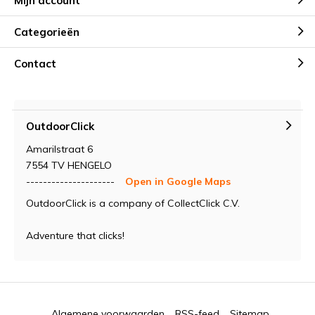
Mijn account
Categorieën
Contact
OutdoorClick
Amarilstraat 6
7554 TV HENGELO
---------------------
Open in Google Maps
OutdoorClick is a company of CollectClick C.V.
Adventure that clicks!
Algemene voorwaarden
RSS-feed
Sitemap