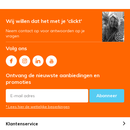
Wij willen dat het met je 'clickt'
Neem contact op voor antwoorden op je
vragen
Volg ons
Ontvang de nieuwste aanbiedingen en
promoties
Abonneer
* Lees hier de wettelijke beperkingen
Klantenservice