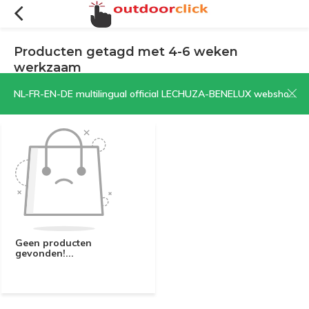
Producten getagd met 4-6 weken
werkzaam
Filters
Sorteren op:
NL-FR-EN-DE multilingual official LECHUZA-BENELUX webshop | CLICK HERE NOW!
Geen producten
gevonden!...